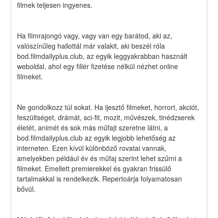
filmek teljesen ingyenes.
Ha filmrajongó vagy, vagy van egy barátod, aki az, 
valószínűleg hallottál már valakit, aki beszél róla 
bod.filmdailyplus.club, az egyik leggyakrabban használt 
weboldal, ahol egy fillér fizetése nélkül nézhet online 
filmeket.
Ne gondolkozz túl sokat. Ha ijesztő filmeket, horrort, akciót, 
feszültséget, drámát, sci-fit, mozit, művészek, tinédzserek 
életét, animét és sok más műfajt szeretne látni, a 
bod.filmdailyplus.club az egyik legjobb lehetőség az 
interneten. Ezen kívül különböző rovatai vannak, 
amelyekben például év és műfaj szerint lehet szűrni a 
filmeket. Emellett premierekkel és gyakran frissülő 
tartalmakkal is rendelkezik. Repertoárja folyamatosan 
bővül.