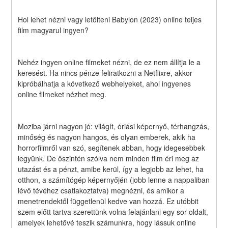
Hol lehet nézni vagy letölteni Babylon (2023) online teljes 
film magyarul ingyen?
Nehéz ingyen online filmeket nézni, de ez nem állítja le a 
keresést. Ha nincs pénze feliratkozni a Netflixre, akkor 
kipróbálhatja a következő webhelyeket, ahol ingyenes 
online filmeket nézhet meg.
Moziba járni nagyon jó: világít, óriási képernyő, térhangzás, 
minőség és nagyon hangos, és olyan emberek, akik ha 
horrorfilmről van szó, segítenek abban, hogy idegesebbek 
legyünk. De őszintén szólva nem minden film éri meg az 
utazást és a pénzt, amibe kerül, így a legjobb az lehet, ha 
otthon, a számítógép képernyőjén (jobb lenne a nappaliban 
lévő tévéhez csatlakoztatva) megnézni, és amikor a 
menetrendektől függetlenül kedve van hozzá. Ez utóbbit 
szem előtt tartva szerettünk volna felajánlani egy sor oldalt, 
amelyek lehetővé teszik számunkra, hogy lássuk online 