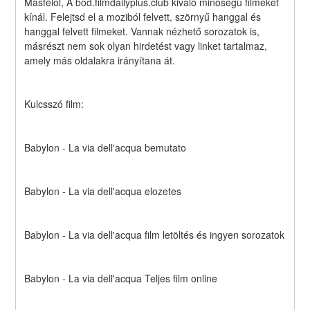
Másfelől, A bod.filmdailyplus.club kiváló minőségű filmeket 
kínál. Felejtsd el a moziból felvett, szörnyű hanggal és 
hanggal felvett filmeket. Vannak nézhető sorozatok is, 
másrészt nem sok olyan hirdetést vagy linket tartalmaz, 
amely más oldalakra irányítana át.
Kulcsszó film:
Babylon - La via dell'acqua bemutato
Babylon - La via dell'acqua elozetes
Babylon - La via dell'acqua film letöltés és ingyen sorozatok
Babylon - La via dell'acqua Teljes film online