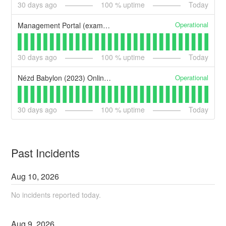
30
days ago
100
% uptime
Today
Operational
Management Portal (example)
30
days ago
100
% uptime
Today
Operational
Nézd Babylon (2023) Online Teljes Film Magyarul Ingyen
30
days ago
100
% uptime
Today
Past Incidents
Aug
10
,
2026
No incidents reported today.
Aug
9
,
2026