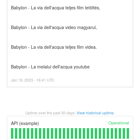
Babylon - La via dell'acqua teljes film letöltés,
Babylon - La via dell'acqua video magyarul,
Babylon - La via dell'acqua teljes film videa.
Babylon - La melalui dell'acqua youtube
Jan
19
,
2023
-
16:41
UTC
Uptime over the past
30
days.
View historical uptime.
Operational
API (example)